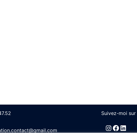
47.52
Suivez-moi sur 
Instagra
Faceb
Link
eation.contact@gmail.com