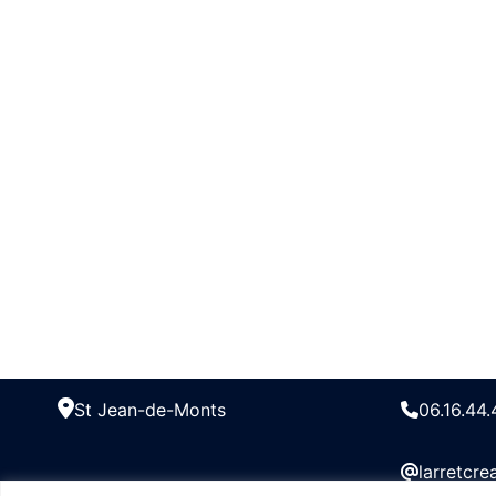
St Jean-de-Monts
06.16.44.
larretcr