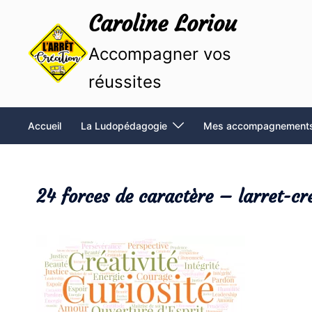
Aller
Caroline Loriou
au
contenu
Accompagner vos
réussites
Accueil
La Ludopédagogie
Mes accompagnement
24 forces de caractère – larret-cr