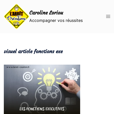
Aller
au
Caroline Loriou
contenu
Ouvr
Accompagner vos réussites
le
men
visuel article fonctions exe