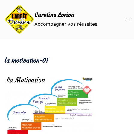
Aller
au
Caroline Loriou
contenu
Ouvr
Accompagner vos réussites
le
men
la motivation-01